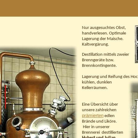
Nur ausgesuchtes Obst,
handverlesen. Optimale
Lagerung der Maische.
Kaltvergärung.
Destillation mittels zweier
Brenngeräte bzw.
Brennkontingente.
Lagerung und Reifung des
Hoch
kühlen, dunklen
Kellerräumen.
Eine Übersicht über
unsere zahlreichen
prämierten
edlen
Brände und Liköre.
Hier in unserer
Brennerei destillierten