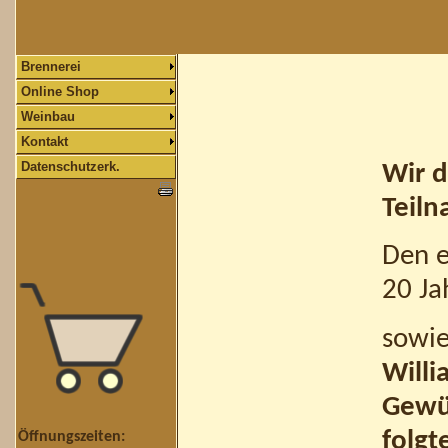
Brennerei
Online Shop
Weinbau
Kontakt
Datenschutzerk.
Wir d
Teiln
Den 
20 Ja
sowie
Willi
Gewü
folgt
Öffnungszeiten: