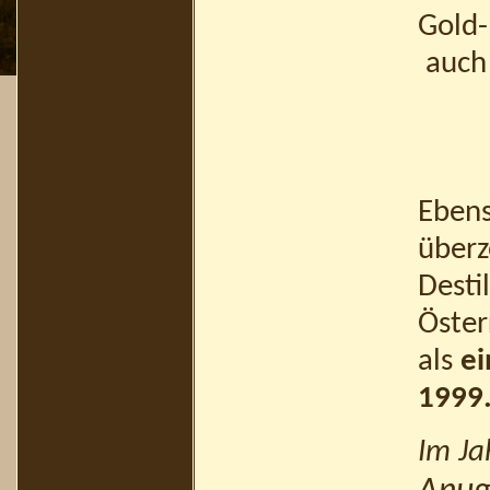
Gold-
auch 
Ebens
überz
Desti
Öster
als
ei
1999
Im Ja