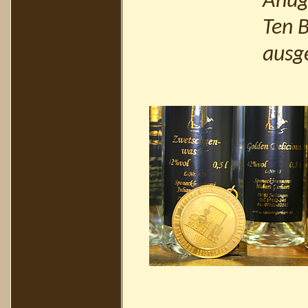
Anug
Ten B
ausg