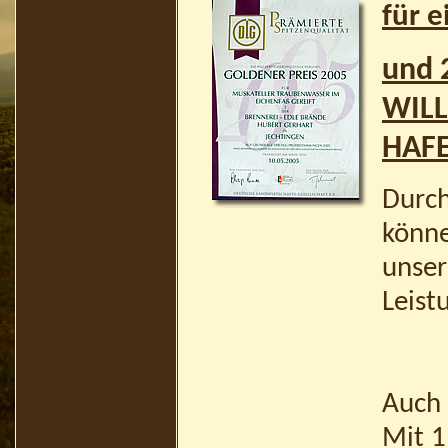
für 
und 
WILL
HAF
Durch
könne
unser
Leist
Auch 
Mit 1