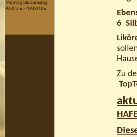
Montag bis Samstag
9:00 Uhr - 19:00 Uhr
Ebens
6 Sil
Likö
solle
Hause
Zu d
TopT
aktu
HAF
Dies