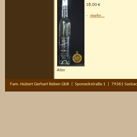
18.00 €
mehr...
-
Also
Fam. Hubert Gerhart Reben GbR | Sponeckstraße 1 | 79361 Sasbac