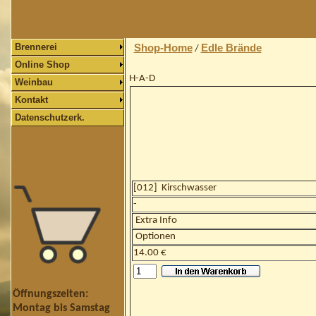
Brennerei
Shop-Home
Edle Brände
/
Online Shop
H-A-D
Weinbau
Kontakt
Datenschutzerk.
[
012
]
Kirschwasser
-
Extra Info
Optionen
14.00 €
Öffnungszeiten:
Montag bis Samstag