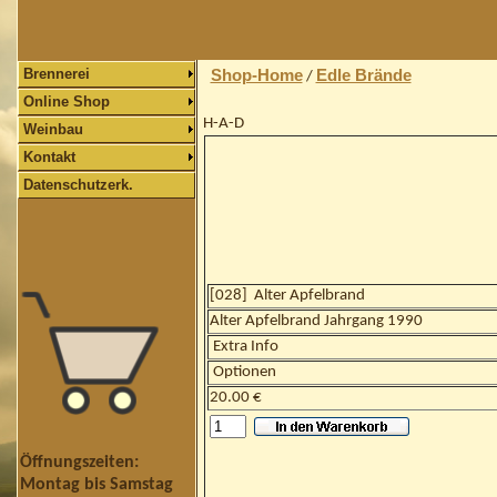
Brennerei
Shop-Home
Edle Brände
/
Online Shop
H-A-D
Weinbau
Kontakt
Datenschutzerk.
[
028
]
Alter Apfelbrand
Alter Apfelbrand Jahrgang 1990
Extra Info
Optionen
20.00 €
Öffnungszeiten:
Montag bis Samstag