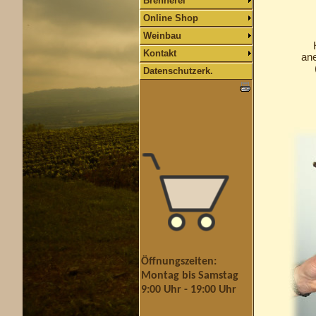
Brennerei
Online Shop
Weinbau
H
Kontakt
ane
Datenschutzerk.
Öffnungszeiten:
Montag bis Samstag
9:00 Uhr - 19:00 Uhr