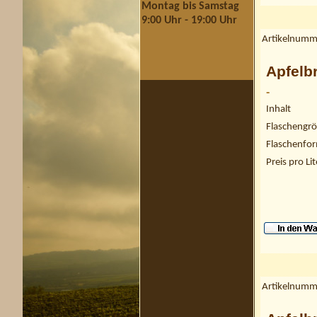
Montag bis Samstag
9:00 Uhr - 19:00 Uhr
Artikelnumm
Apfelb
-
Inhalt
Flaschengr
Flaschenfo
Preis pro Lit
Artikelnumm