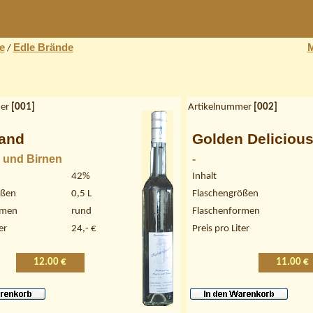
e
Edle Brände
M
/
er
[
001
]
Artikelnummer
[
002
]
and
Golden Deliciou
 und Birnen
-
42%
Inhalt
ößen
0,5 L
Flaschengrößen
rmen
rund
Flaschenformen
er
24,- €
Preis pro Liter
12.00 €
11.00 €