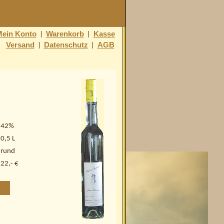
ein Konto
Warenkorb
Kasse
|
|
Versand
Datenschutz
AGB
|
|
s
42%
0,5 L
rund
22,- €