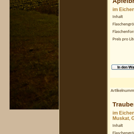
Apfelb
im Eichen
Inhalt
Flaschengr
Flaschenfo
Preis pro Lit
Artikelnumm
Traube
im Eichen
Muskat, 
Inhalt
Flaschengr