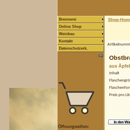
Brennerei
Shop-Hom
Online Shop
Weinbau
Kontakt
Artikelnumm
Datenschutzerk.
Obstbr
aus Äpfel
Inhalt
Flaschengr
Flaschenfo
Preis pro Lit
Öffnungszeiten: