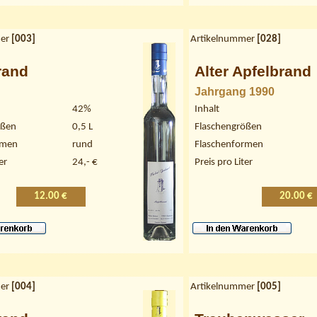
er
[
003
]
Artikelnummer
[
028
]
rand
Alter Apfelbrand
Jahrgang 1990
42%
Inhalt
ößen
0,5 L
Flaschengrößen
rmen
rund
Flaschenformen
er
24,- €
Preis pro Liter
12.00 €
20.00 €
er
[
004
]
Artikelnummer
[
005
]