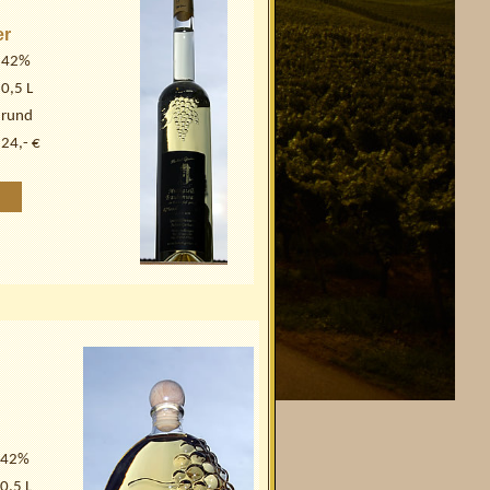
er
42%
0,5 L
rund
24,- €
42%
0,5 L