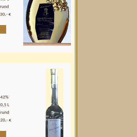
rund
30,- €
42%
0,5 L
rund
20,- €