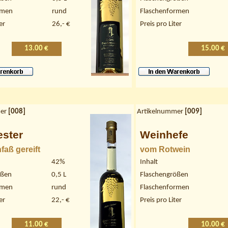
rmen
rund
Flaschenformen
er
26,- €
Preis pro Liter
13.00 €
15.00 €
er
[
008
]
Artikelnummer
[
009
]
ester
Weinhefe
faß gereift
vom Rotwein
42%
Inhalt
ößen
0,5 L
Flaschengrößen
rmen
rund
Flaschenformen
er
22,- €
Preis pro Liter
11.00 €
10.00 €