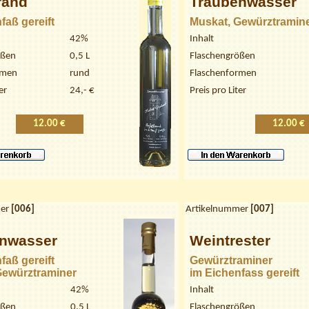
rand
Traubenwasser
faß gereift
Muskat, Gewürztramin
42%
Inhalt
ößen
0,5 L
Flaschengrößen
rmen
rund
Flaschenformen
er
24,- €
Preis pro Liter
12.00 €
12.00 €
er
[
006
]
Artikelnummer
[
007
]
nwasser
Weintrester
faß gereift
Gewürztraminer
Gewürztraminer
im Eichenfass gereift
42%
Inhalt
ößen
0,5 L
Flaschengrößen