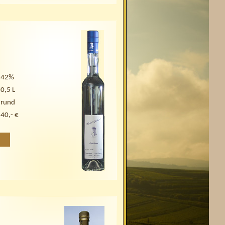
42%
0,5 L
rund
40,- €